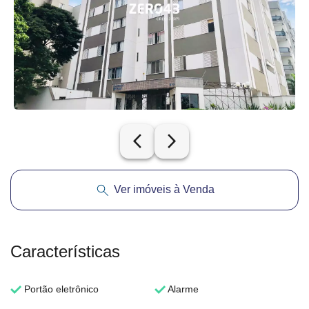
arrow_back_ios_new
arrow_forward_ios
Ver imóveis à Venda
Características
Portão eletrônico
Alarme