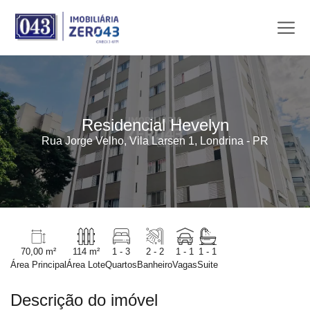
Residencial Hevelyn
Rua Jorge Velho, Vila Larsen 1, Londrina - PR
70,00 m²
114 m²
1 - 3
2 - 2
1 - 1
1 - 1
Área Principal
Área Lote
Quartos
Banheiro
Vagas
Suite
Descrição do imóvel