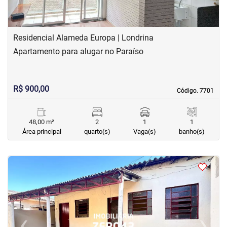
Residencial Alameda Europa | Londrina
Apartamento para alugar no Paraíso
R$ 900,00
Código. 7701
Código. 7701
48,00 m²
2
1
1
Área principal
quarto(s)
Vaga(s)
banho(s)
<
<
<
<
‹
›