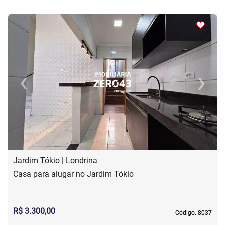
<
<
<
<
‹
›
Previous
Next
Jardim Tókio | Londrina
Casa para alugar no Jardim Tókio
R$ 3.300,00
Código. 8037
Código. 8037