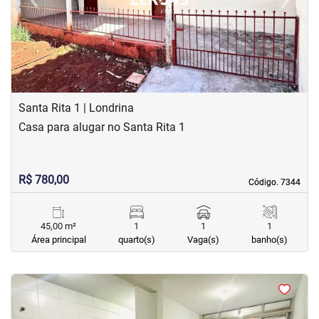
Previous
Next
Santa Rita 1 | Londrina
Casa para alugar no Santa Rita 1
R$ 780,00
Código. 7344
Código. 7344
45,00 m²
1
1
1
Área principal
quarto(s)
Vaga(s)
banho(s)
<
<
<
<