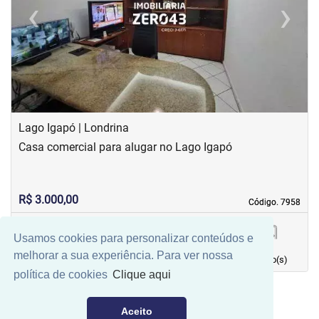
‹
›
Previous
Next
Lago Igapó | Londrina
Casa comercial para alugar no Lago Igapó
R$ 3.000,00
Código. 7958
Código. 7958
Usamos cookies para personalizar conteúdos e
140,00 m²
0
0
2
melhorar a sua experiência. Para ver nossa
Área principal
quarto(s)
Vaga(s)
banho(s)
política de cookies
Clique aqui
Aceito
Mais Filtros