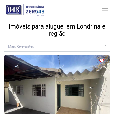
Imóveis para aluguel em Londrina e
região
<
<
<
<
‹
›
Previous
Next