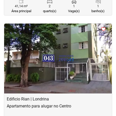
41,14 m²
2
1
1
Área principal
quarto(s)
Vaga(s)
banho(s)
<
‹
›
Previous
Next
Edificio Rian | Londrina
Apartamento para alugar no Centro