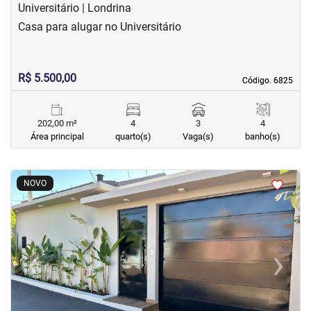
Universitário | Londrina
Casa para alugar no Universitário
R$ 5.500,00
Código. 6825
Código. 6825
202,00 m²
4
3
4
Área principal
quarto(s)
Vaga(s)
banho(s)
<
<
<
<
NOVO
‹
›
Previous
Next