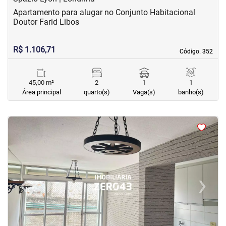
Apartamento para alugar no Conjunto Habitacional
Doutor Farid Libos
R$ 1.106,71
Código. 352
Código. 352
45,00 m²
2
1
1
Área principal
quarto(s)
Vaga(s)
banho(s)
<
<
<
<
‹
›
Previous
Next