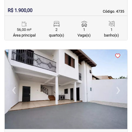
R$ 1.900,00
Código. 4735
Código. 4735
56,00 m²
2
1
1
Área principal
quarto(s)
Vaga(s)
banho(s)
<
<
<
<
‹
›
Previous
Next