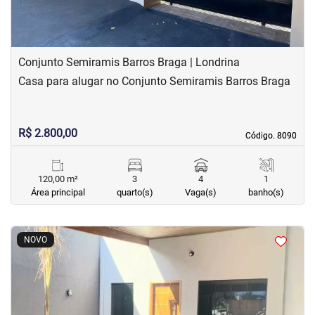
Conjunto Semiramis Barros Braga | Londrina
Casa para alugar no Conjunto Semiramis Barros Braga
R$ 2.800,00
Código. 8090
Código. 8090
120,00 m²
3
4
1
Área principal
quarto(s)
Vaga(s)
banho(s)
<
<
<
<
NOVO