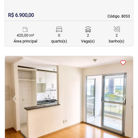
R$ 6.900,00
Código. 8053
Código. 8053
420,00 m²
0
2
2
Área principal
quarto(s)
Vaga(s)
banho(s)
<
<
<
<
‹
›
Previous
Next