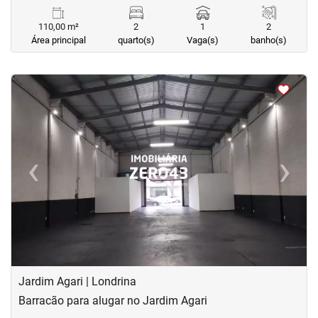
110,00 m²
2
1
2
Área principal
quarto(s)
Vaga(s)
banho(s)
<
<
<
<
‹
›
Previous
Next
Jardim Agari | Londrina
Barracão para alugar no Jardim Agari