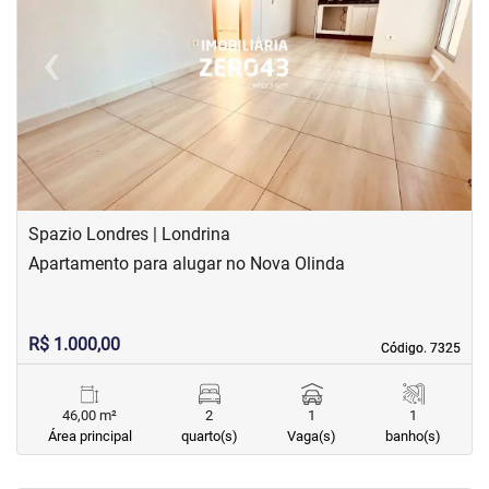
‹
›
Previous
Next
Spazio Londres | Londrina
Apartamento para alugar no Nova Olinda
R$ 1.000,00
Código. 7325
Código. 7325
46,00 m²
2
1
1
Área principal
quarto(s)
Vaga(s)
banho(s)