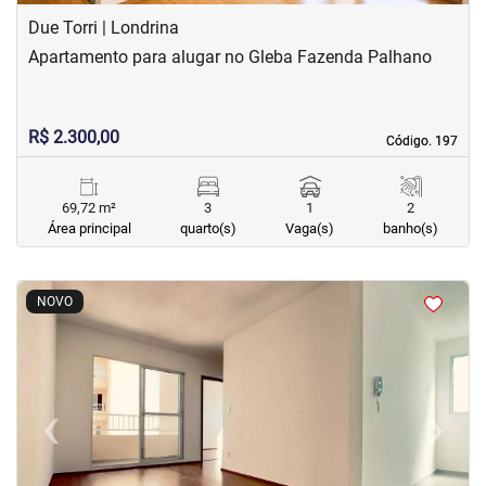
Due Torri | Londrina
Apartamento para alugar no Gleba Fazenda Palhano
R$ 2.300,00
Código. 197
Código. 197
69,72 m²
3
1
2
Área principal
quarto(s)
Vaga(s)
banho(s)
<
<
<
<
NOVO
‹
›
Previous
Next