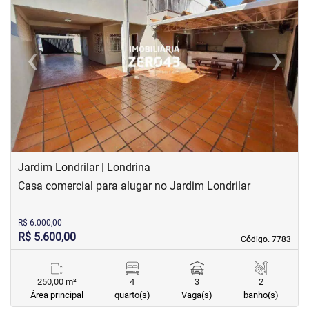
‹
›
Previous
Next
Jardim Londrilar | Londrina
Casa comercial para alugar no Jardim Londrilar
R$ 6.000,00
R$ 5.600,00
Código. 7783
Código. 7783
250,00 m²
4
3
2
Área principal
quarto(s)
Vaga(s)
banho(s)