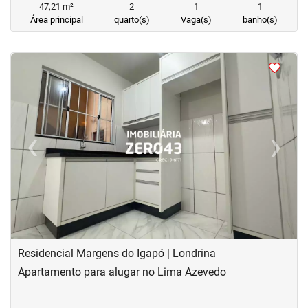
47,21 m²
2
1
1
Área principal
quarto(s)
Vaga(s)
banho(s)
<
<
<
<
‹
›
Previous
Next
Residencial Margens do Igapó | Londrina
Apartamento para alugar no Lima Azevedo