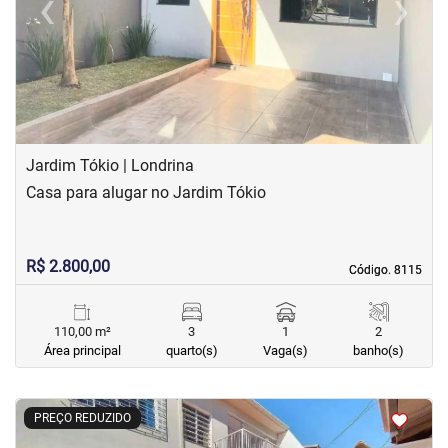
‹
›
Previous
Next
Jardim Tókio | Londrina
Casa para alugar no Jardim Tókio
R$ 2.800,00
Código. 8115
Código. 8115
110,00 m²
3
1
2
Área principal
quarto(s)
Vaga(s)
banho(s)
<
<
<
<
PREÇO REDUZIDO