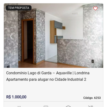
<
<
<
<
TEM PROPOSTA
‹
›
Previous
Next
Condomínio Lago di Garda – Aquaville | Londrina
Apartamento para alugar no Cidade Industrial 2
R$ 1.000,00
Código. 6253
Código. 6253