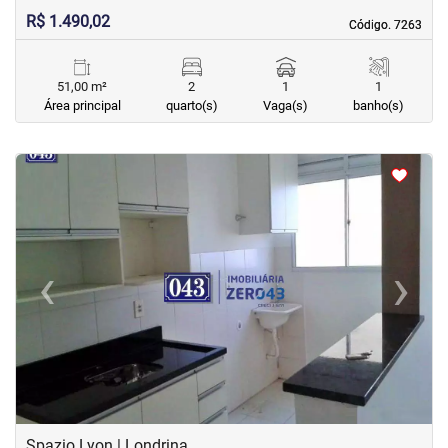
R$ 1.490,02
Código. 7263
Código. 7263
51,00 m²
2
1
1
Área principal
quarto(s)
Vaga(s)
banho(s)
<
<
<
<
‹
›
Previous
Next
Spazio Lyon | Londrina