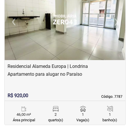
‹
›
Previous
Next
Residencial Alameda Europa | Londrina
Apartamento para alugar no Paraíso
R$ 920,00
Código. 7787
Código. 7787
46,00 m²
2
1
1
Área principal
quarto(s)
Vaga(s)
banho(s)