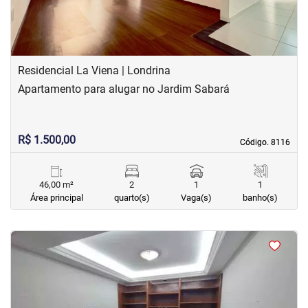
Residencial La Viena | Londrina
Apartamento para alugar no Jardim Sabará
R$ 1.500,00
Código. 8116
Código. 8116
46,00 m²
2
1
1
Área principal
quarto(s)
Vaga(s)
banho(s)
<
<
<
<