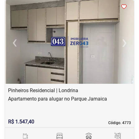
<
<
<
<
‹
›
Previous
Next
Pinheiros Residencial | Londrina
Apartamento para alugar no Parque Jamaica
R$ 1.547,40
Código. 4773
Código. 4773