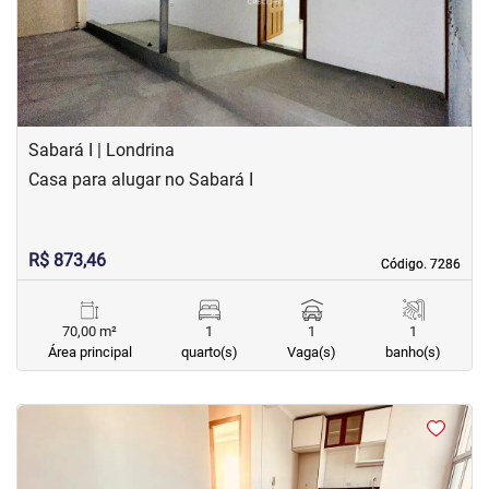
Sabará I | Londrina
Casa para alugar no Sabará I
R$ 873,46
Código. 7286
Código. 7286
70,00 m²
1
1
1
Área principal
quarto(s)
Vaga(s)
banho(s)
<
<
<
<