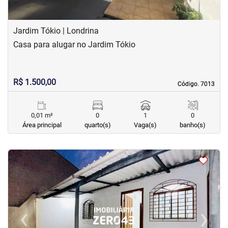
Jardim Tókio | Londrina
Casa para alugar no Jardim Tókio
R$ 1.500,00
Código. 7013
Código. 7013
0,01 m²
0
1
0
Área principal
quarto(s)
Vaga(s)
banho(s)
<
<
<
<
‹
›
Previous
Next