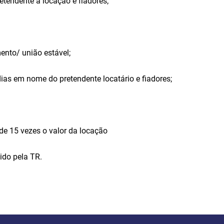
etendente à locação e fiadores;
ento/ união estável;
ias em nome do pretendente locatário e fiadores;
de 15 vezes o valor da locação
gido pela TR.