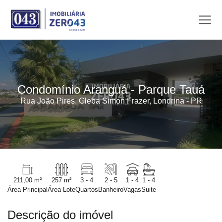
Condomínio Aranguá - Parque Tauá
Rua João Pires, Gleba Simon Frazer, Londrina - PR
211,00 m²
257 m²
3 - 4
2 - 5
1 - 4
1 - 4
Área Principal
Área Lote
Quartos
Banheiro
Vagas
Suite
Descrição do imóvel