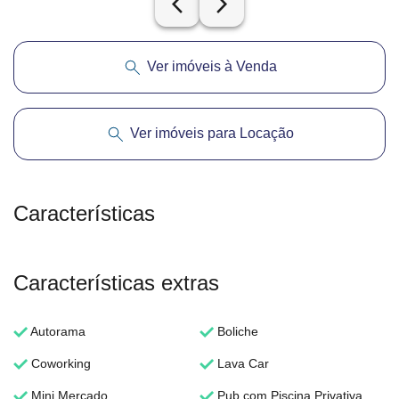
arrow_back_ios_new
arrow_forward_ios
Ver imóveis à Venda
Ver imóveis para Locação
Características
Características extras
Autorama
Boliche
Coworking
Lava Car
Mini Mercado
Pub com Piscina Privativa