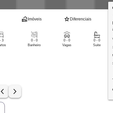
real_estate_agent
star
Imóveis
Diferenciais
- 3
0 - 0
0 - 0
0 - 0
rtos
Banheiro
Vagas
Suite
row_back_ios_new
arrow_forward_ios