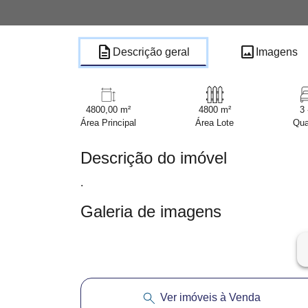
description
image
Descrição geral
Imagens
4800,00 m²
4800 m²
3 
Área Principal
Área Lote
Qua
Descrição do imóvel
.
Galeria de imagens
ar
Ver imóveis à Venda