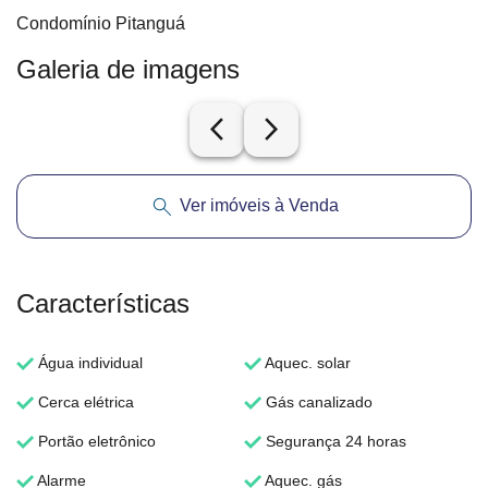
Condomínio Pitanguá
Galeria de imagens
arrow_back_ios_new
arrow_forward_ios
Ver imóveis à Venda
Características
Água individual
Aquec. solar
Cerca elétrica
Gás canalizado
Portão eletrônico
Segurança 24 horas
Alarme
Aquec. gás