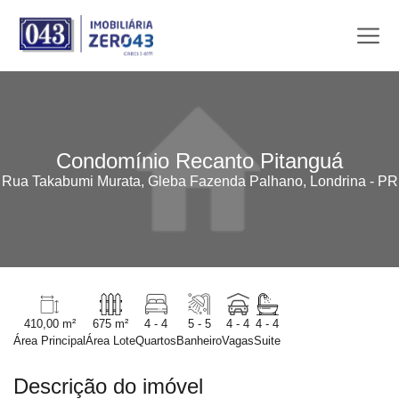
Condomínio Recanto Pitanguá
Rua Takabumi Murata, Gleba Fazenda Palhano, Londrina - PR
410,00 m²
675 m²
4 - 4
5 - 5
4 - 4
4 - 4
Área Principal
Área Lote
Quartos
Banheiro
Vagas
Suite
Descrição do imóvel