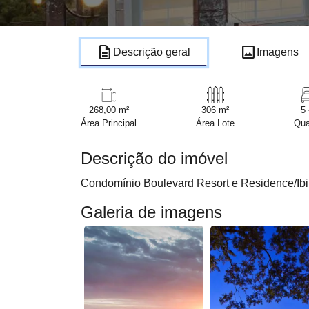
description
image
Descrição geral
Imagens
268,00 m²
306 m²
5 
Área Principal
Área Lote
Qua
Descrição do imóvel
Condomínio Boulevard Resort e Residence/Ibi
Galeria de imagens