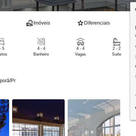
real_estate_agent
star
Imóveis
Diferenciais
- 5
4 - 4
4 - 4
2 - 2
rtos
Banheiro
Vagas
Suite
porã/Pr