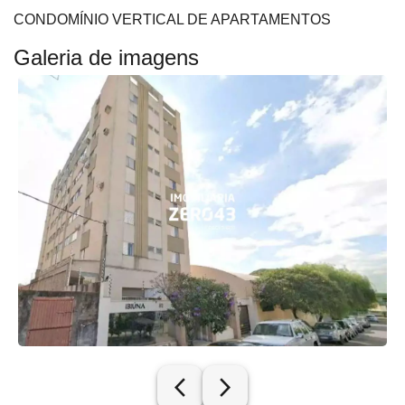
CONDOMÍNIO VERTICAL DE APARTAMENTOS
Galeria de imagens
arrow_back_ios_new
arrow_forward_ios