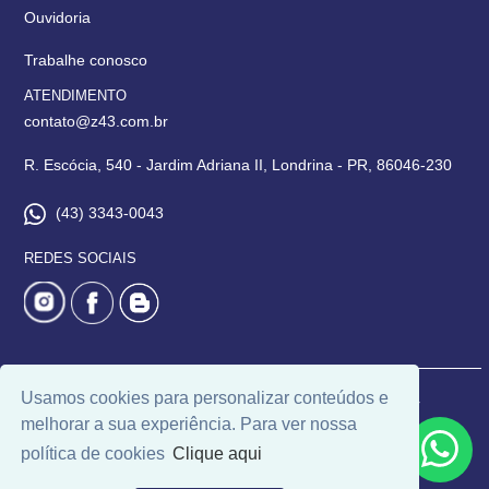
Ouvidoria
Trabalhe conosco
ATENDIMENTO
contato@z43.com.br
R. Escócia, 540 - Jardim Adriana II, Londrina - PR, 86046-230
(43) 3343-0043
REDES SOCIAIS
Usamos cookies para personalizar conteúdos e
© 2026 | Imobiliária 043 | CRECI: 6171 | Desenvolvido por
melhorar a sua experiência. Para ver nossa
Universal Software.
política de cookies
Clique aqui