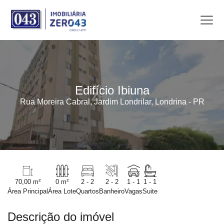
Edifício Ibiuna
Rua Moreira Cabral, Jardim Londrilar, Londrina - PR
70,00 m²
0 m²
2 - 2
2 - 2
1 - 1
1 - 1
Área Principal
Área Lote
Quartos
Banheiro
Vagas
Suite
Descrição do imóvel