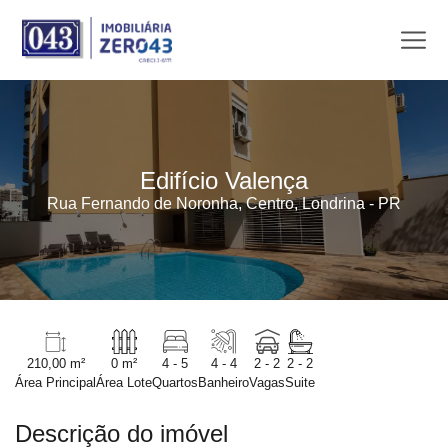
Edifício Valença
Rua Fernando de Noronha, Centro, Londrina - PR
210,00 m²
0 m²
4 - 5
4 - 4
2 - 2
2 - 2
Área Principal
Área Lote
Quartos
Banheiro
Vagas
Suite
Descrição do imóvel