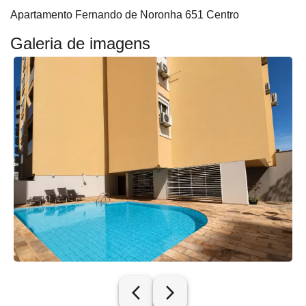
Apartamento Fernando de Noronha 651 Centro
Galeria de imagens
arrow_back_ios_new
arrow_forward_ios