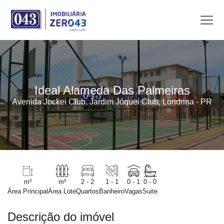
Ideal Alameda Das Palmeiras
Avenida Jockei Club, Jardim Jóquei Club, Londrina - PR
m²
m²
2 - 2
1 - 1
0 - 1
0 - 0
Área Principal
Área Lote
Quartos
Banheiro
Vagas
Suite
Descrição do imóvel