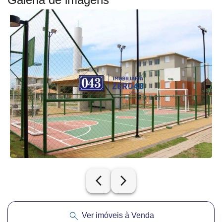
arrow_back_ios_new
arrow_forward_ios
Ver imóveis à Venda