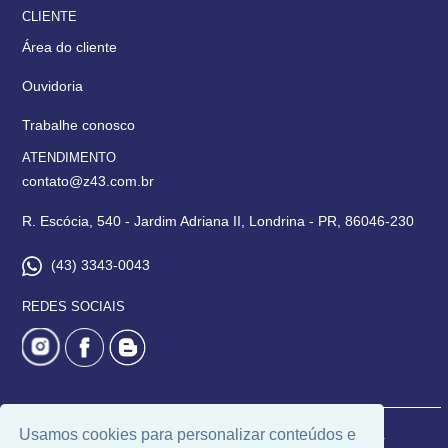
CLIENTE
Área do cliente
Ouvidoria
Trabalhe conosco
ATENDIMENTO
contato@z43.com.br
R. Escócia, 540 - Jardim Adriana II, Londrina - PR, 86046-230
(43) 3343-0043
REDES SOCIAIS
Usamos cookies para personalizar conteúdos e
© 2026 | Imobiliária 043 | CRECI: 6171 | Desenvolvido por