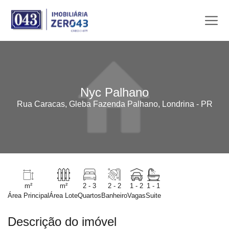
Nyc Palhano
Rua Caracas, Gleba Fazenda Palhano, Londrina - PR
m²
m²
2 - 3
2 - 2
1 - 2
1 - 1
Área Principal
Área Lote
Quartos
Banheiro
Vagas
Suite
Descrição do imóvel