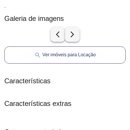
.
Galeria de imagens
arrow_back_ios_new
arrow_forward_ios
Ver imóveis para Locação
Características
Características extras