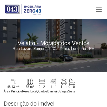
Velatto - Morada dos Ventos
Rua Lázaro Zamenhof, Califórnia, Londrina - PR
48,13 m²
55 m²
2 - 2
1 - 1
1 - 1
0 - 0
Área Principal
Área Lote
Quartos
Banheiro
Vagas
Suite
Descrição do imóvel