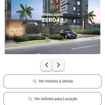
arrow_back_ios_new
arrow_forward_ios
Ver imóveis à Venda
Ver imóveis para Locação