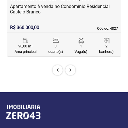
Apartamento à venda no Condomínio Residencial
A
Castelo Branco
R$ 360.000,00
R
Código. 4827
Código. 4827
90,00 m²
3
1
2
Área principal
quarto(s)
Vaga(s)
banho(s)
‹
›