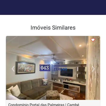
Imóveis Similares
<
<
<
<
<
‹
›
Previous
Next
Condomínio Portal das Palmeiras | Cambé
S