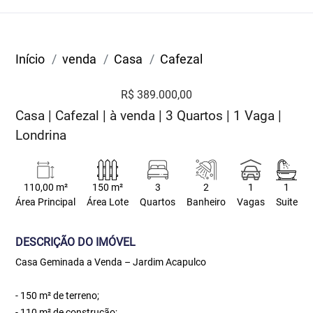
Início
venda
Casa
Cafezal
R$ 389.000,00
Casa | Cafezal | à venda | 3 Quartos | 1 Vaga |
Londrina
110,00 m²
150 m²
3
2
1
1
Área Principal
Área Lote
Quartos
Banheiro
Vagas
Suite
DESCRIÇÃO DO IMÓVEL
Casa Geminada a Venda – Jardim Acapulco
- 150 m² de terreno;
- 110 m² de construção;