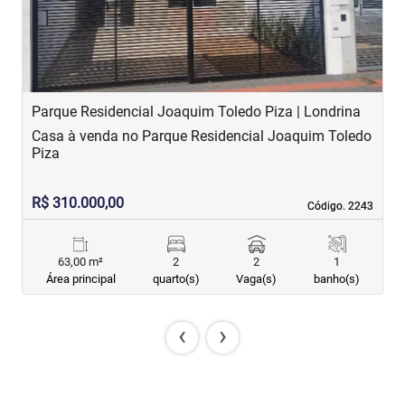
Parque Residencial Joaquim Toledo Piza | Londrina
C
Casa à venda no Parque Residencial Joaquim Toledo
C
Piza
R$ 310.000,00
R
Código. 2243
Código. 2243
63,00 m²
2
2
1
Área principal
quarto(s)
Vaga(s)
banho(s)
‹
›