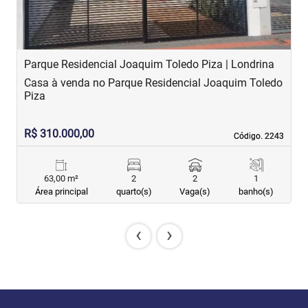
Parque Residencial Joaquim Toledo Piza | Londrina
C
Casa à venda no Parque Residencial Joaquim Toledo
C
Piza
R$ 310.000,00
R
Código. 2243
Código. 2243
63,00 m²
2
2
1
Área principal
quarto(s)
Vaga(s)
banho(s)
‹
›