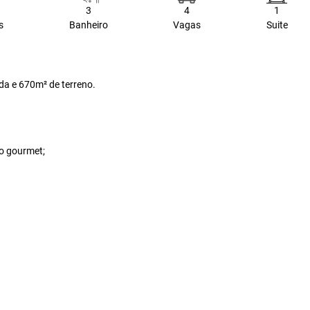
3
4
1
s
Banheiro
Vagas
Suite
da e 670m² de terreno.
o gourmet;