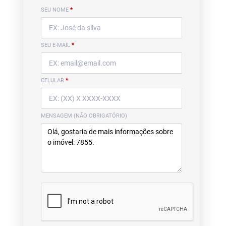
SEU NOME
*
SEU E-MAIL
*
CELULAR
*
MENSAGEM (NÃO OBRIGATÓRIO)