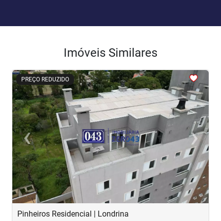
Imóveis Similares
<
<
<
<
<
PREÇO REDUZIDO
‹
›
Previous
Next
Pinheiros Residencial | Londrina
E