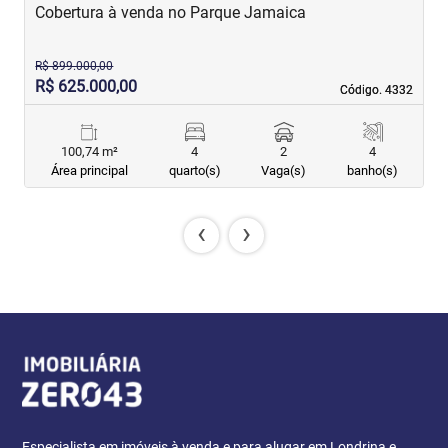
Cobertura à venda no Parque Jamaica
A
R$ 899.000,00
R$ 625.000,00
R
Código. 4332
Código. 4332
100,74 m²
4
2
4
Área principal
quarto(s)
Vaga(s)
banho(s)
‹
›
Especialista em imóveis à venda e para alugar em Londrina e