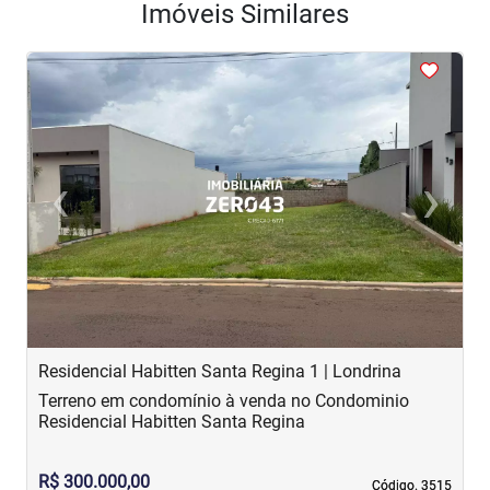
Imóveis Similares
<
<
<
<
<
‹
›
Previous
Next
Residencial Habitten Santa Regina 1 | Londrina
A
Terreno em condomínio à venda no Condominio
T
Residencial Habitten Santa Regina
A
R$ 300.000,00
R
Código. 3515
Código. 3515