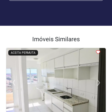
Imóveis Similares
<
<
<
<
<
ACEITA PERMUTA
‹
›
Previous
Next