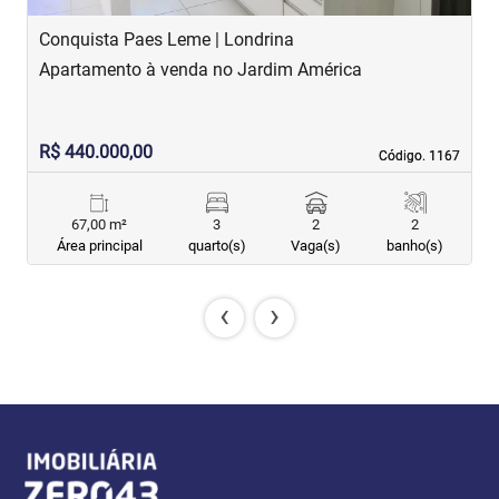
Conquista Paes Leme | Londrina
C
Apartamento à venda no Jardim América
A
R$ 440.000,00
R
Código. 1167
Código. 1167
67,00 m²
3
2
2
Área principal
quarto(s)
Vaga(s)
banho(s)
‹
›