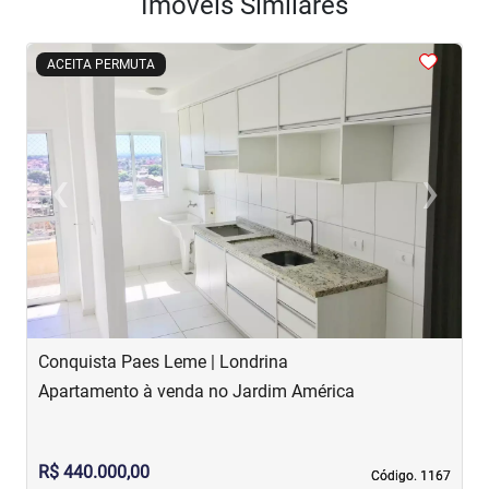
Imóveis Similares
<
<
<
<
<
ACEITA PERMUTA
‹
›
Previous
Next
Conquista Paes Leme | Londrina
C
Apartamento à venda no Jardim América
A
R$ 440.000,00
R
Código. 1167
Código. 1167