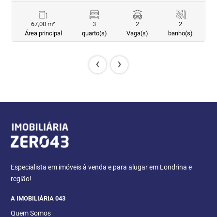
67,00 m²
3
2
2
Área principal
quarto(s)
Vaga(s)
banho(s)
‹
›
Especialista em imóveis à venda e para alugar em Londrina e
região!
A IMOBILIÁRIA 043
Quem Somos