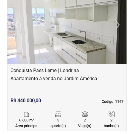
‹
›
Previous
Next
Conquista Paes Leme | Londrina
C
Apartamento à venda no Jardim América
A
R$ 440.000,00
R
Código. 1167
Código. 1167
67,00 m²
3
2
2
Área principal
quarto(s)
Vaga(s)
banho(s)