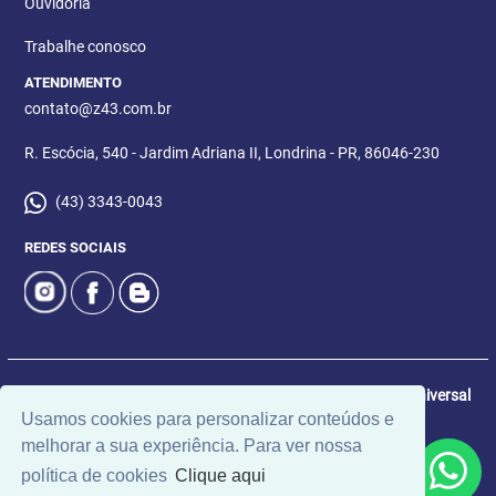
Ouvidoria
Trabalhe conosco
ATENDIMENTO
contato@z43.com.br
R. Escócia, 540 - Jardim Adriana II, Londrina - PR, 86046-230
(43) 3343-0043
REDES SOCIAIS
© 2026 | Imobiliária 043 | CRECI: 6171 | Desenvolvido por
Universal
Usamos cookies para personalizar conteúdos e
Software.
melhorar a sua experiência. Para ver nossa
política de cookies
Clique aqui