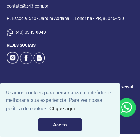
contato@z43.com.br
R. Escócia, 540 - Jardim Adriana II, Londrina - PR, 86046-230
(43) 3343-0043
REDES SOCIAIS
© 2026 | Imobiliária 043 | CRECI: 6171 | Desenvolvido por
Universal
Usamos cookies para personalizar conteúdos e
Software.
melhorar a sua experiência. Para ver nossa
política de cookies
Clique aqui
Aceito