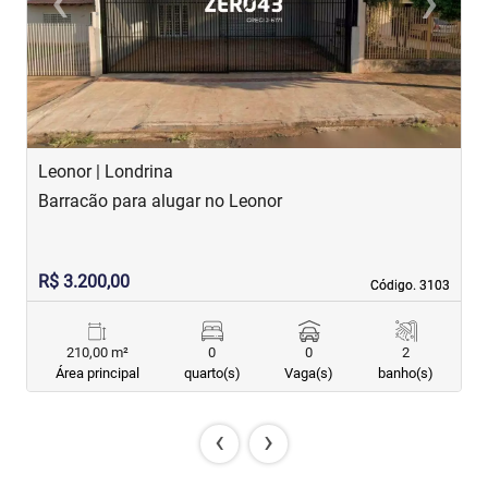
‹
›
Previous
Next
Leonor | Londrina
I
Barracão para alugar no Leonor
S
R$ 3.200,00
R
Código. 3103
Código. 3103
210,00 m²
0
0
2
Área principal
quarto(s)
Vaga(s)
banho(s)
‹
›