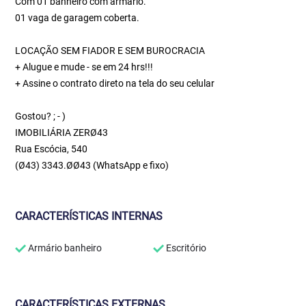
Com 01 banheiro com armário.
01 vaga de garagem coberta.
LOCAÇÃO SEM FIADOR E SEM BUROCRACIA
+ Alugue e mude - se em 24 hrs!!!
+ Assine o contrato direto na tela do seu celular
Gostou? ; - )
IMOBILIÁRIA ZERØ43
Rua Escócia, 540
(Ø43) 3343.ØØ43 (WhatsApp e fixo)
CARACTERÍSTICAS INTERNAS
Armário banheiro
Escritório
CARACTERÍSTICAS EXTERNAS